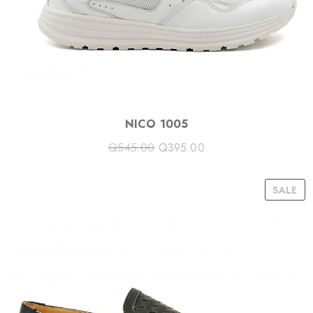
E
NICO 1005
Q
545.00
Q
395.00
P
SALE
R
O
D
U
C
T
O
N