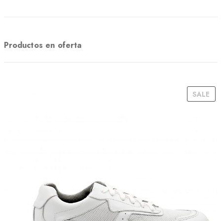
Productos en oferta
P
SALE
R
O
D
U
C
T
O
N
S
A
L