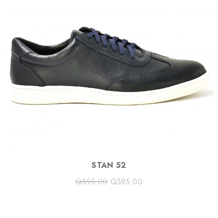
C
T
O
N
S
A
L
E
STAN 52
Q
595.00
Q
395.00