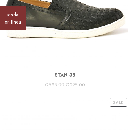
S
A
Tienda
L
en línea
E
STAN 38
Q
595.00
Q
395.00
P
SALE
R
O
D
U