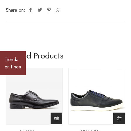
Share on:
Related Products
Tienda
en línea