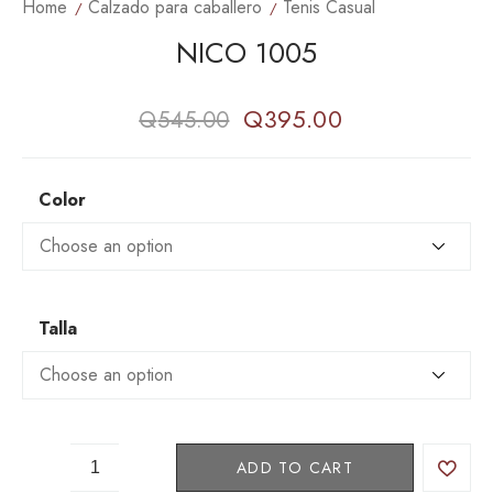
Home
Calzado para caballero
Tenis Casual
NICO 1005
Q
395.00
Q
545.00
Color
Talla
N
ADD TO CART
I