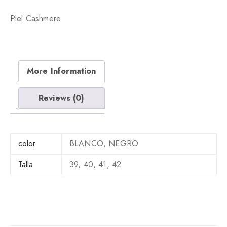
C
O
Piel Cashmere
1
0
0
5
More Information
q
u
a
Reviews (0)
n
t
i
t
color
BLANCO, NEGRO
y
Talla
39, 40, 41, 42