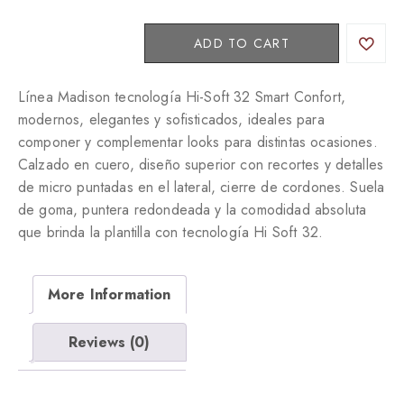
2
ADD TO CART
5
5
1
Línea Madison tecnología Hi-Soft 32 Smart Confort,
0
modernos, elegantes y sofisticados, ideales para
6
componer y complementar looks para distintas ocasiones.
q
Calzado en cuero, diseño superior con recortes y detalles
u
de micro puntadas en el lateral, cierre de cordones. Suela
a
de goma, puntera redondeada y la comodidad absoluta
n
que brinda la plantilla con tecnología Hi Soft 32.
t
i
t
y
More Information
Reviews (0)