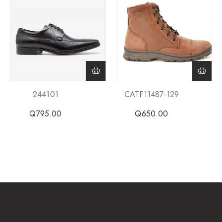
244101
CATF11487-129
Q
795.00
Q
650.00