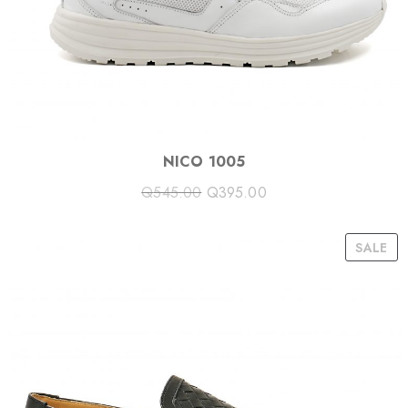
E
NICO 1005
Q
545.00
Q
395.00
P
SALE
R
O
D
U
C
T
O
N