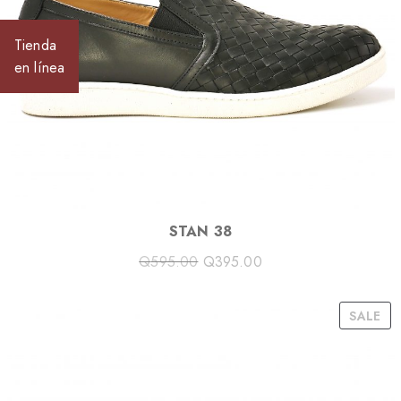
S
A
Tienda
L
en línea
E
STAN 38
Q
595.00
Q
395.00
P
SALE
R
O
D
U