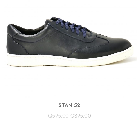
C
T
O
N
S
A
L
E
STAN 52
Q
595.00
Q
395.00