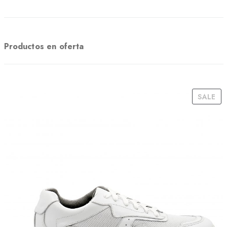
Productos en oferta
P
SALE
R
O
D
U
C
T
O
N
S
A
L