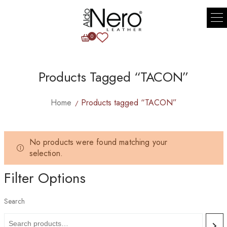
0
Products Tagged “TACON”
Home
Products tagged “TACON”
No products were found matching your
selection.
Filter Options
Search