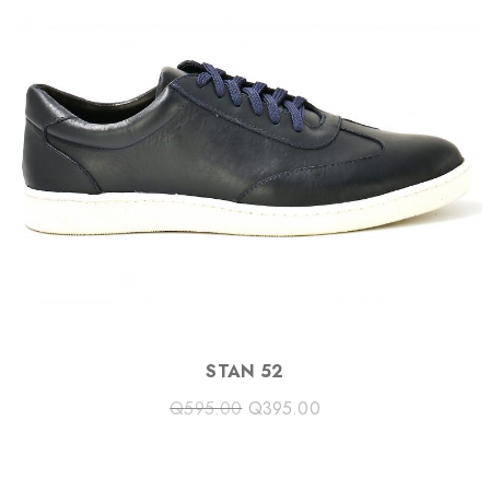
C
T
O
N
S
A
L
E
STAN 52
Q
595.00
Q
395.00