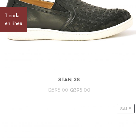
S
A
Tienda
L
en línea
E
STAN 38
Q
595.00
Q
395.00
P
SALE
R
O
D
U