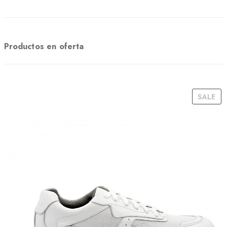
Productos en oferta
P
SALE
R
O
D
U
C
T
O
N
S
A
L