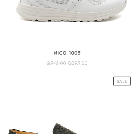
E
NICO 1005
Q
545.00
Q
395.00
P
SALE
R
O
D
U
C
T
O
N