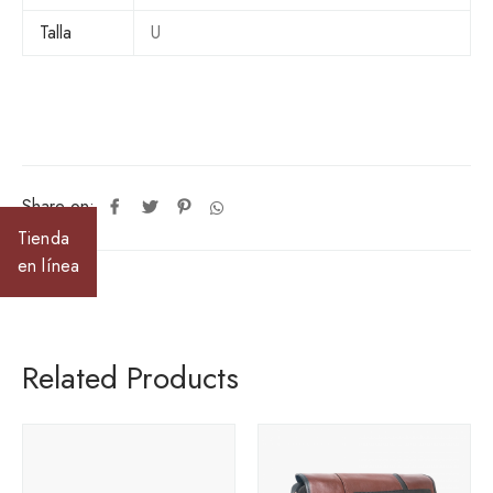
i
t
Talla
U
y
Share on:
Tienda
en línea
Related Products