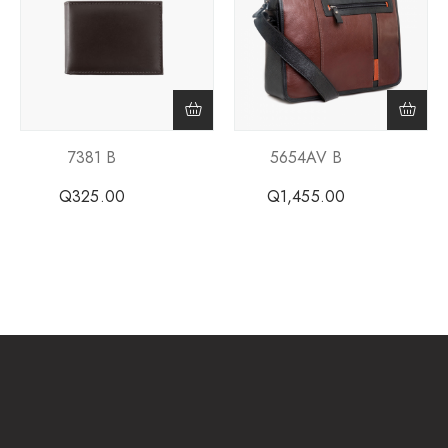
7381 B
5654AV B
Q
325.00
Q
1,455.00