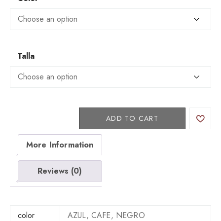
Talla
5
ADD TO CART
9
0
More Information
9
F
q
Reviews (0)
u
a
n
t
color
AZUL, CAFE, NEGRO