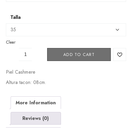
Talla
Clear
G
ADD TO CART
N
A
M
Piel Cashmere
M
Altura tacon: 08cm.
Y
B
O
More Information
T
A
0
Reviews (0)
2
q