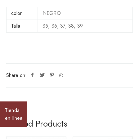
u
a
color
NEGRO
n
t
Talla
35, 36, 37, 38, 39
i
t
y
Share on:
Tienda
en línea
Related Products