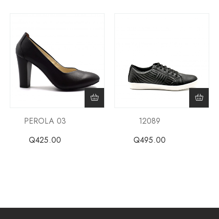
PEROLA 03
12089
Q
425.00
Q
495.00