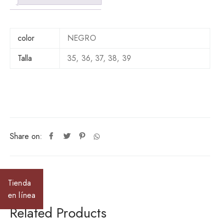
t
i
t
color
NEGRO
y
Talla
35, 36, 37, 38, 39
Share on:
Tienda
en línea
Related Products