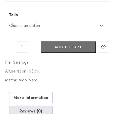
Talla
H
ADD TO CART
A
P
P
Piel Saratoga
Y
Altura tacon: 03cm.
2
1
Marca: Aldo Nero
2
3
q
More Information
u
a
Reviews (0)
n