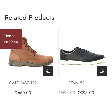
Related Products
Tienda
en línea
CATF11487-129
STAN 52
Q
650.00
Q
595.00
Q
395.00