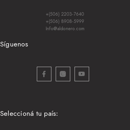
+(506) 2203-7640
+(506) 8908-5999
Info@aldonero.com
Síguenos
Seleccioná tu país: