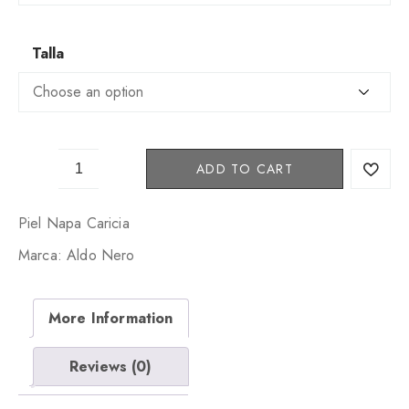
Talla
E
ADD TO CART
M
I
L
Piel Napa Caricia
I
Marca: Aldo Nero
O
5
2
More Information
1
-
4
Reviews (0)
1
q