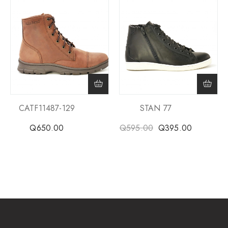
CATF11487-129
STAN 77
Q
650.00
Q
595.00
Q
395.00