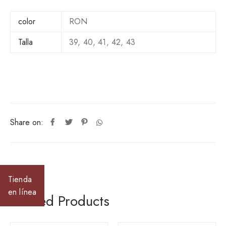
u
a
color
RON
n
t
Talla
39, 40, 41, 42, 43
i
t
y
Share on:
Tienda
en línea
Related Products